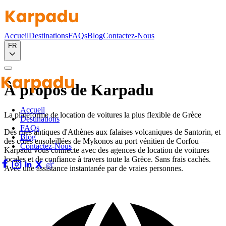
Accueil
Destinations
FAQs
Blog
Contactez-Nous
FR
À propos de Karpadu
Accueil
La plateforme de location de voitures la plus flexible de Grèce
Destinations
FAQs
Des rues antiques d'Athènes aux falaises volcaniques de Santorin, et
Blog
des côtes ensoleillées de Mykonos au port vénitien de Corfou —
Contactez-Nous
Karpadu vous connecte avec des agences de location de voitures
locales et de confiance à travers toute la Grèce. Sans frais cachés.
Avec une assistance instantanée par de vraies personnes.