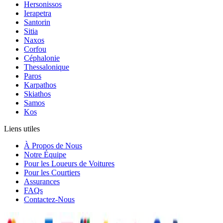
Hersonissos
Ierapetra
Santorin
Sitia
Naxos
Corfou
Céphalonie
Thessalonique
Paros
Karpathos
Skiathos
Samos
Kos
Liens utiles
À Propos de Nous
Notre Équipe
Pour les Loueurs de Voitures
Pour les Courtiers
Assurances
FAQs
Contactez-Nous